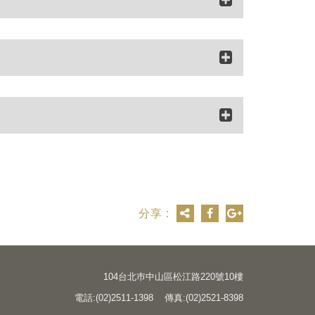
分享 :
104台北巿中山區松江路220號10樓
電話:(02)2511-1398 傳真:(02)2521-8398