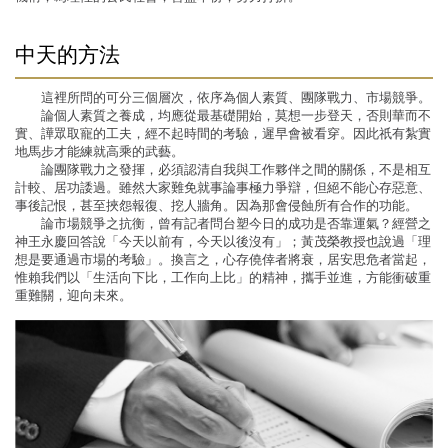
中天的方法
這裡所問的可分三個層次，依序為個人素質、團隊戰力、市場競爭。
論個人素質之養成，均應從最基礎開始，莫想一步登天，否則華而不
實、譁眾取寵的工夫，經不起時間的考驗，遲早會被看穿。因此祇有紮實
地馬步才能練就高乘的武藝。
論團隊戰力之發揮，必須認清自我與工作夥伴之間的關係，不是相互
計較、居功諉過。雖然大家難免就事論事極力爭辯，但絕不能心存惡意、
事後記恨，甚至挾怨報復、挖人牆角。因為那會侵蝕所有合作的功能。
論市場競爭之抗衡，曾有記者問台塑今日的成功是否靠運氣？經營之
神王永慶回答說「今天以前有，今天以後沒有」；黃茂榮教授也說過「理
想是要通過市場的考驗」。換言之，心存僥倖者將衰，居安思危者當起，
惟賴我們以「生活向下比，工作向上比」的精神，攜手並進，方能衝破重
重難關，迎向未來。