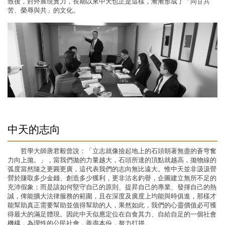
致後，對外展現實力，長期以來中天也正是這樣，漸漸形成了「同甘共
苦、榮辱與共」的文化。
中天的志向
哲學大師唐君毅曾說：「立志就像撿起地上的石頭朝著無盡的蒼穹奮
力向上拋。」，當我們拋的力量越大，石頭所達的頂點就越高，拋物線的
弧度當然隨之更圓更廣，這代表我們的志向無比遠大。惟中天並非汲汲營
營於賺取多少金錢、創造多少獲利，更非沽名釣譽，企圖建立無所不足的
充沛假象；而是該如何堅守自己的原則、提昇自己的專業、發揮自己的熱
誠，俾能擴大法律服務的範圍，且在深度及廣度上均能與時俱進，那樣才
能幫助真正需要幫助並值得幫助的人，果然如此，我們的心靈價值必可獲
得最大的滿足體現。因此中天似應定位在自食其力、自給自足的一個社會
機構，為理性的公民社會，善盡本份，努力打拼。