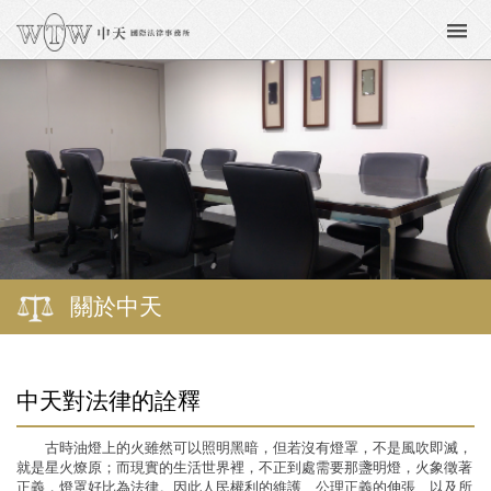
關於中天
中天對法律的詮釋
古時油燈上的火雖然可以照明黑暗，但若沒有燈罩，不是風吹即滅，
就是星火燎原；而現實的生活世界裡，不正到處需要那盞明燈，火象徵著
正義，燈罩好比為法律。因此人民權利的維護、公理正義的伸張、以及所