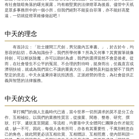
有社會陰暗角落的曙光展露，均有賴堅實的法律燈罩為後盾。儘管中天祇
是眾多事務所中的一個小所，但我們絕對不能妄自菲薄，亦不能好高騖
遠，一切就從燈罩維修做起吧！
中天的理念
有首詩云：「壯士腰間三尺劍，男兒腹內五車書。」，於古於今，均
形容的貼切，忝為知識份子，我們所學何事？所為又何事？其實握筆就像
持劍，可以斬妖除魔，亦可以助紂為虐，我們的選擇當然不會是後者。從
而，在社會發生不公平的冤屈、不合理的對待時，挺身而出，仗義直言或
濟弱扶傾，就成為我們當仁不讓的重責大任，且權勢及利益改變不了我們
堅定的意志，中天永遠秉持著抗拒誘惑、正派經營的理念，為社會提供正
義與智慧的法律服務。
中天的文化
單打獨鬥的個人主義時代已過，當今世界一切所講求的莫不是分工合
作、互相補位。以我們的業務性質言，從接案、閱卷、整卷、研究、撰
狀、打字、遞狀直至開庭…等流程，均要靠中天全體同仁團隊合作才能完
成，缺一不可。因此，每個人各有所司，亦各有其重要性，千萬別輕忽自
己的角色，彼此間更必須互相欣賞、互相體諒、互相照應，使內部和諧一